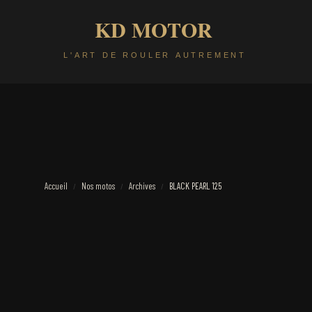
Accueil
Nos motos
Archives
BLACK PEARL 125
/
/
/