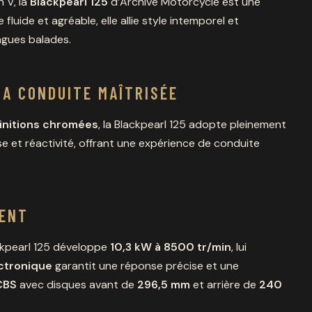
n V, la
Blackpearl 125
d’Archive Motorcycle est une
 fluide et agréable, elle allie style intemporel et
ongues balades.
LA CONDUITE MAÎTRISÉE
finitions chromées
, la Blackpearl 125 adopte pleinement
e et réactivité, offrant une expérience de conduite
IENT
ackpearl 125 développe
10,3 kW à 8500 tr/min
, lui
ectronique
garantit une réponse précise et une
CBS
avec disques avant de
296,5 mm
et arrière de
240
.