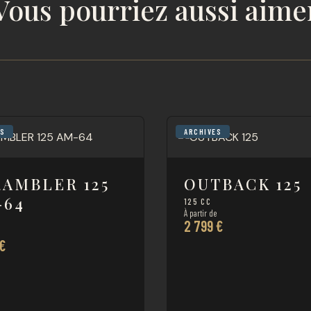
Vous pourriez aussi aime
ES
ARCHIVES
RAMBLER 125
OUTBACK 125
-64
125 CC
À partir de
2 799 €
e
 €