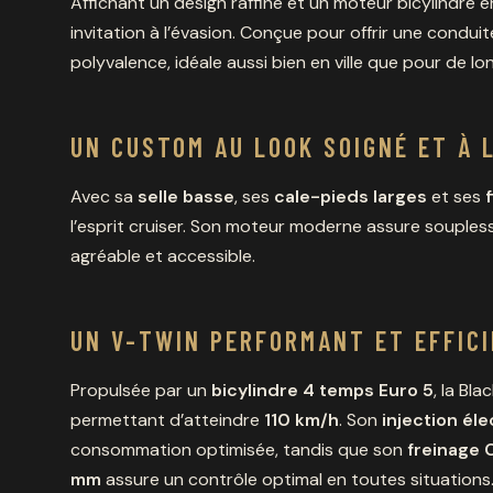
Affichant un design raffiné et un moteur bicylindre e
invitation à l’évasion. Conçue pour offrir une conduite
polyvalence, idéale aussi bien en ville que pour de l
UN CUSTOM AU LOOK SOIGNÉ ET À 
Avec sa
selle basse
, ses
cale-pieds larges
et ses
l’esprit cruiser. Son moteur moderne assure soupless
agréable et accessible.
UN V-TWIN PERFORMANT ET EFFIC
Propulsée par un
bicylindre 4 temps Euro 5
, la Bl
permettant d’atteindre
110 km/h
. Son
injection él
consommation optimisée, tandis que son
freinage 
mm
assure un contrôle optimal en toutes situations