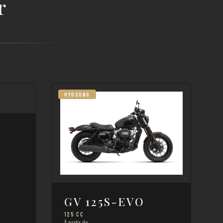
r
HYOSUNG
GV 125S-EVO
125 CC
À partir de