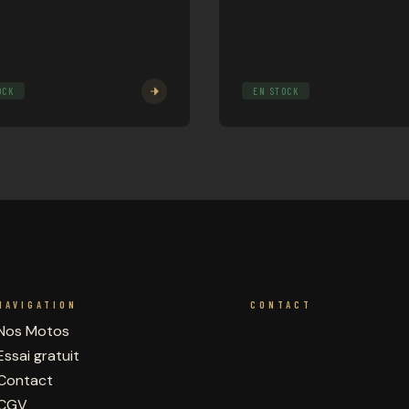
OCK
EN STOCK
NAVIGATION
CONTACT
Nos Motos
Essai gratuit
Contact
CGV