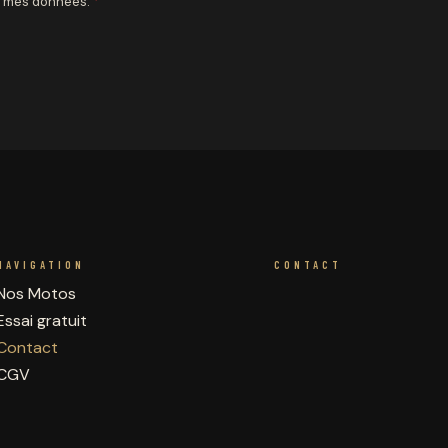
de mes données.
*
NAVIGATION
CONTACT
Nos Motos
Essai gratuit
Contact
CGV