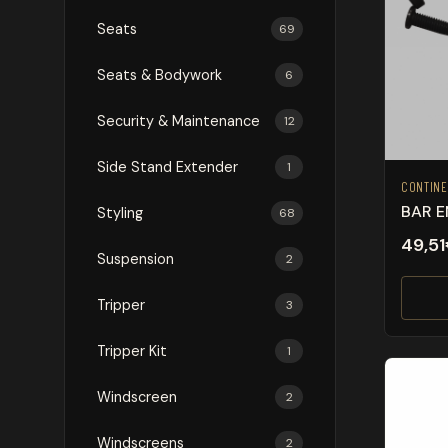
Seats
69
Seats & Bodywork
6
Security & Maintenance
12
Side Stand Extender
1
CONTINE
BAR E
Styling
68
49,51
Suspension
2
Tripper
3
Tripper Kit
1
Windscreen
2
Windscreens
2