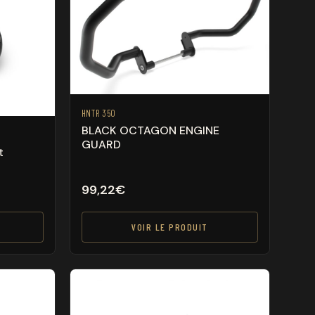
HNTR 350
BLACK OCTAGON ENGINE
GUARD
t
99,22
€
VOIR LE PRODUIT