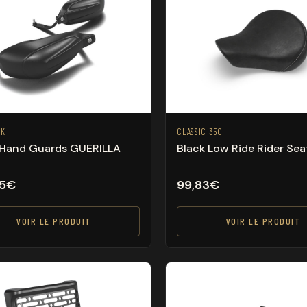
RK
CLASSIC 350
 Hand Guards GUERILLA
Black Low Ride Rider Sea
5
€
99,83
€
VOIR LE PRODUIT
VOIR LE PRODUIT