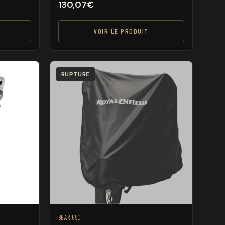
130,07
€
VOIR LE PRODUIT
RUPTURE
BEAR 650