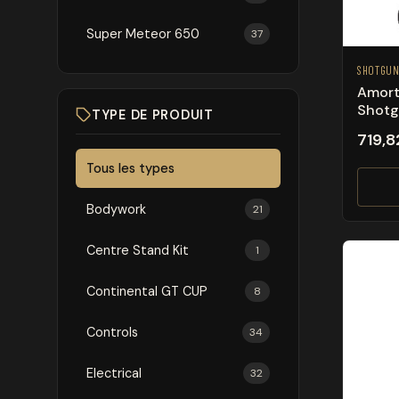
Super Meteor 650
37
SHOTGUN
Amorti
Shotg
TYPE DE PRODUIT
719,8
Tous les types
Bodywork
21
Centre Stand Kit
1
Continental GT CUP
8
Controls
34
Electrical
32