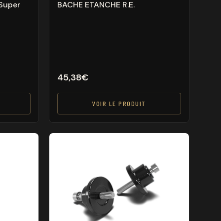
 Super
BACHE ETANCHE R.E.
45,38
€
VOIR LE PRODUIT