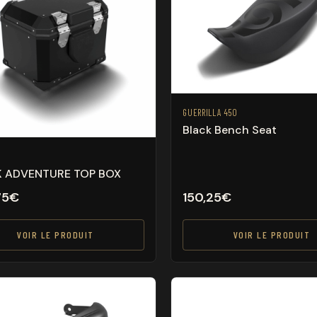
GUERRILLA 450
Black Bench Seat
K ADVENTURE TOP BOX
75
€
150,25
€
VOIR LE PRODUIT
VOIR LE PRODUIT