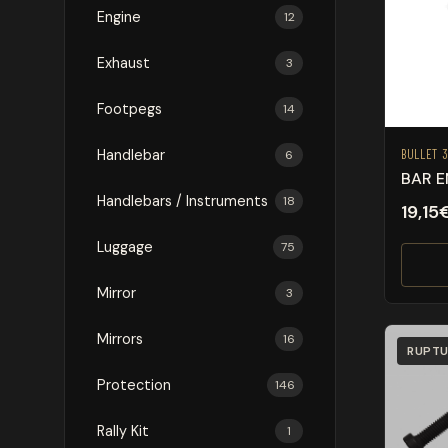
Engine
12
Exhaust
3
Footpegs
14
Handlebar
BULLET 
6
BAR E
Handlebars / Instruments
18
19,15
Luggage
75
Mirror
3
Mirrors
16
RUPTU
Protection
146
Rally Kit
1