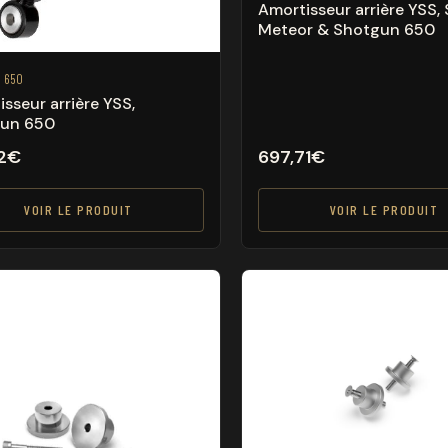
Amortisseur arrière YSS,
Meteor & Shotgun 650
 650
sseur arrière YSS,
un 650
2
€
697,71
€
VOIR LE PRODUIT
VOIR LE PRODUIT