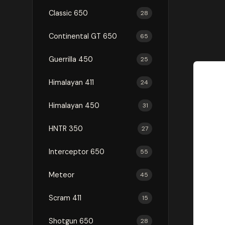
Classic 650
28
Continental GT 650
65
Guerrilla 450
25
Himalayan 411
24
Himalayan 450
31
HNTR 350
27
Interceptor 650
55
Meteor
45
Scram 411
15
Shotgun 650
28