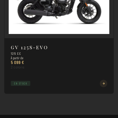
GV 125S-EVO
125 CC
À partir de
5 099 €
2 coloris
EN STOCK