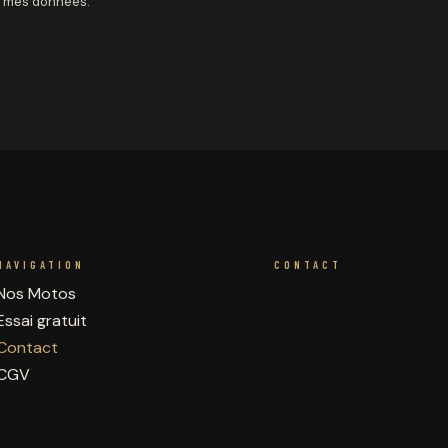
de mes données.
*
NAVIGATION
CONTACT
Nos Motos
Essai gratuit
Contact
CGV