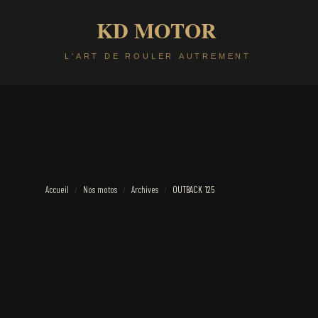
Accueil
Nos motos
Archives
OUTBACK 125
/
/
/