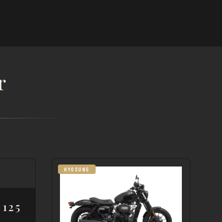
r
HYOSUNG
125