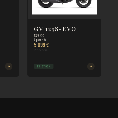
GV 125S-EVO
125 CC
À partir de
5 099 €
2 coloris
EN STOCK