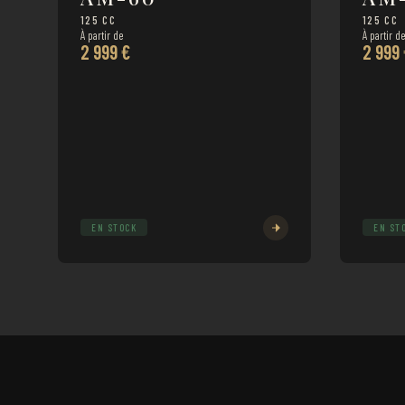
125 CC
125 CC
À partir de
À partir d
2 999 €
2 999
EN STOCK
EN ST