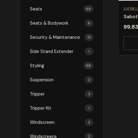
Seats
69
GUERRIL
Sabot
Seats & Bodywork
6
99,8
Security & Maintenance
12
Side Stand Extender
1
Styling
68
Suspension
2
Tripper
3
Tripper Kit
1
Windscreen
2
Windscreens
2