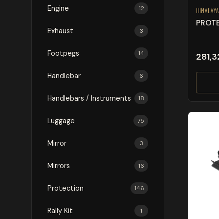
Engine
12
HIMALAY
PROTE
Exhaust
3
Footpegs
14
281,3
Handlebar
6
Handlebars / Instruments
18
Luggage
75
Mirror
3
Mirrors
16
Protection
146
Rally Kit
1