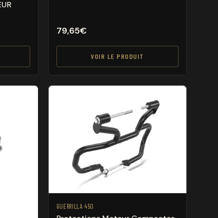
EUR
79,65
€
VOIR LE PRODUIT
GUERRILLA 450