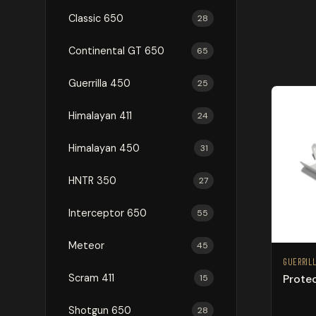
Classic 650
28
Continental GT 650
65
Guerrilla 450
25
Himalayan 411
24
Himalayan 450
31
HNTR 350
27
Interceptor 650
55
Meteor
45
GUERRIL
Prote
Scram 411
15
Shotgun 650
28