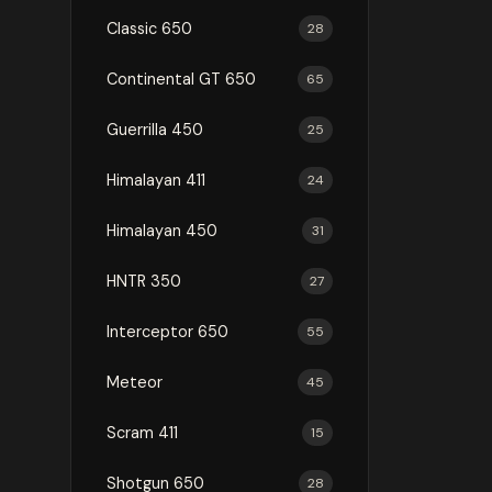
Classic 650
28
Continental GT 650
65
Guerrilla 450
25
Himalayan 411
24
Himalayan 450
31
HNTR 350
27
Interceptor 650
55
Meteor
45
Scram 411
15
Shotgun 650
28