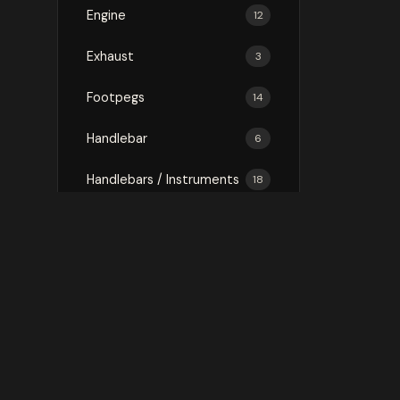
Engine
12
Exhaust
3
Footpegs
14
Handlebar
6
Handlebars / Instruments
18
Luggage
75
Mirror
3
Mirrors
16
Protection
146
Rally Kit
1