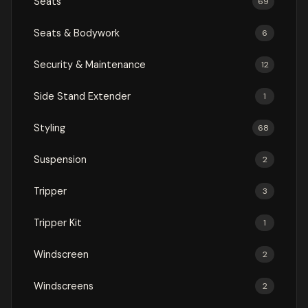
Seats
69
Seats & Bodywork
6
Security & Maintenance
12
Side Stand Extender
1
Styling
68
Suspension
2
Tripper
3
Tripper Kit
1
Windscreen
2
Windscreens
2