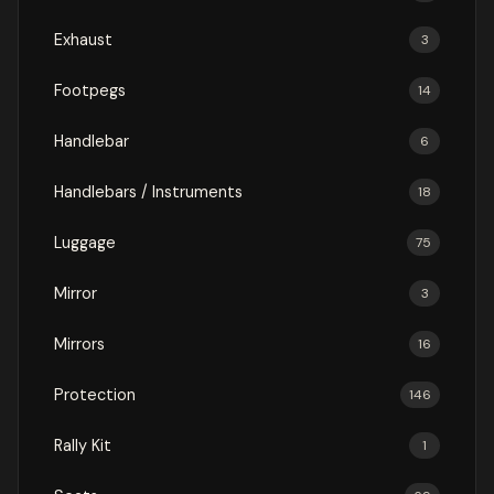
Exhaust
3
Footpegs
14
Handlebar
6
Handlebars / Instruments
18
Luggage
75
Mirror
3
Mirrors
16
Protection
146
Rally Kit
1