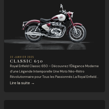
22 JANVIER 2025
CLASSIC 650
Royal Enfield Classic 650 – Découvrez l’Élégance Moderne
d’une Légende Intemporelle Une Moto Néo-Rétro
Révolutionnaire pour Tous les Passionnés La Royal Enfield
Classic 650 marque une nouvelle ère pour la marque
Lire la suite
→
emblématique, alliant parfaitement l’héritage vintage
britannique aux technologies modernes. Cette moto de
caractère 650cc redéfinit les codes du style néo-rétro
avec une sophistication incomparable. […]