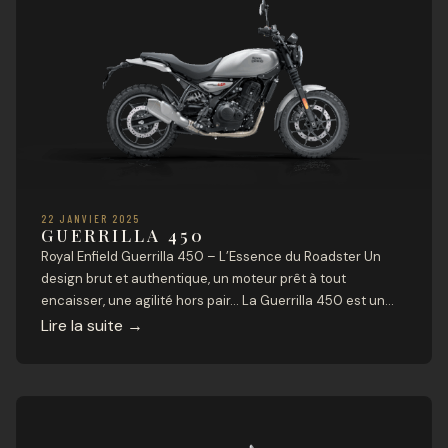
22 JANVIER 2025
GUERRILLA 450
Royal Enfield Guerrilla 450 – L’Essence du Roadster Un
design brut et authentique, un moteur prêt à tout
encaisser, une agilité hors pair… La Guerrilla 450 est un
roadster conçu pour rouler, sans compromis. Que ce soit
Lire la suite
→
en ville ou sur les routes sinueuses, elle offre une
expérience de conduite engageante, accessible et pleine
de […]