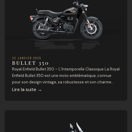
22 JANVIER 2025
BULLET 350
Royal Enfield Bullet 350 – L’Intemporelle Classique La Royal
Enfield Bullet 350 est une moto emblématique, connue
pour son design vintage, sa robustesse et son charme
intemporel. Alliant tradition et technologie moderne, elle
Lire la suite
→
continue de séduire les passionnés de motos à travers le
monde. Caractéristiques Techniques Moteur et
Performances Type de moteur : Monocylindre, 4 […]