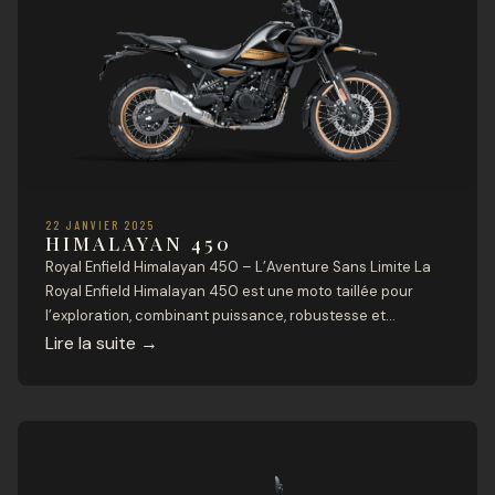
22 JANVIER 2025
HIMALAYAN 450
Royal Enfield Himalayan 450 – L’Aventure Sans Limite La
Royal Enfield Himalayan 450 est une moto taillée pour
l’exploration, combinant puissance, robustesse et
technologie moderne. Conçue pour affronter tous types
Lire la suite
→
de terrains, elle est l’alliée idéale des aventuriers
recherchant une machine fiable et polyvalente.
Caractéristiques Techniques Moteur et Performances
Type de moteur : Monocylindre, DACT […]