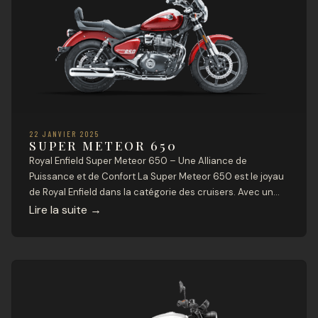
22 JANVIER 2025
SUPER METEOR 650
Royal Enfield Super Meteor 650 – Une Alliance de
Puissance et de Confort La Super Meteor 650 est le joyau
de Royal Enfield dans la catégorie des cruisers. Avec un
design majestueux, un moteur bicylindre de 648 cm³ et un
Lire la suite
→
confort accru, cette moto est taillée pour les longues
routes et les aventures inoubliables. Caractéristiques […]