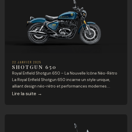
22 JANVIER 2025
SHOTGUN 650
Royal Enfield Shotgun 650 – La Nouvelle Icône Néo-Rétro
La Royal Enfield Shotgun 650 incarne un style unique,
alliant design néo-rétro et performances modernes.
Inspirée par l’univers des customs, elle offre une
Lire la suite
→
expérience de conduite à la fois puissante et raffinée,
parfaite pour ceux qui recherchent une moto au caractère
affirmé. Caractéristiques Techniques Moteur et […]