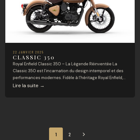
22 JANVIER 2025
CLASSIC 350
Royal Enfield Classic 350 – La Légende Réinventée La
Classic 350 est l’incarnation du design intemporel et des
performances modernes. Fidèle à l’héritage Royal Enfield,
cette moto associe un style classique à des
Lire la suite
→
caractéristiques techniques contemporaines. Elle offre
une conduite fluide et confortable, idéale pour les trajets
quotidiens comme pour les escapades. Avec son cadre […]
1
2
SUIVANT