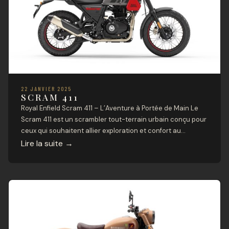
22 JANVIER 2025
SCRAM 411
Royal Enfield Scram 411 – L’Aventure à Portée de Main Le
Scram 411 est un scrambler tout-terrain urbain conçu pour
ceux qui souhaitent allier exploration et confort au
quotidien. Basé sur la plateforme Himalayan, cette moto
Lire la suite
→
offre robustesse, agilité et polyvalence dans un design
moderne et épuré. Parfaitement adaptée aux terrains
accidentés comme aux rues […]