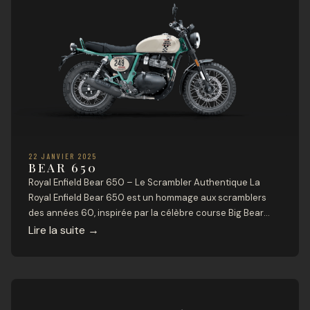
22 JANVIER 2025
BEAR 650
Royal Enfield Bear 650 – Le Scrambler Authentique La
Royal Enfield Bear 650 est un hommage aux scramblers
des années 60, inspirée par la célèbre course Big Bear
Run en Californie. Avec son look robuste, son moteur
Lire la suite
→
bicylindre puissant et ses suspensions optimisées pour
toutes les routes, elle incarne l’esprit d’aventure et de
liberté. Caractéristiques […]