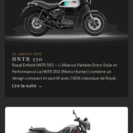
22 JANVIER 2025
HNTR 350
Royal Enfield HNTR 350 – L’Alliance Parfaite Entre Style et
Performance La HNTR 350 (Metro Hunter) combine un
design compact et sportif avec l’ADN classique de Royal
Enfield. Conçue pour les citadins dynamiques et les
Lire la suite
→
aventuriers occasionnels, cette moto offre un équilibre
parfait entre maniabilité, performance et élégance.
Caractéristiques Techniques Châssis et Dimensions Type
de […]