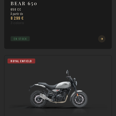
BEAR 650
650 CC
À partir de
8 299 €
3 coloris
EN STOCK
ROYAL ENFIELD