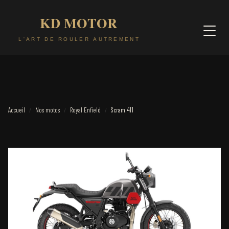
Accueil
Nos motos
Royal Enfield
Scram 411
/
/
/