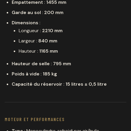
Empattement
:
1455 mm
Garde au sol
:
200 mm
Dimensions
:
Longueur :
2210 mm
Largeur :
840 mm
Hauteur :
1165 mm
Hauteur de selle
:
795 mm
Poids à vide
:
185 kg
Capacité du réservoir
:
15 litres ± 0,5 litre
MOTEUR ET PERFORMANCES
Type
: Monocylindre, refroidi par air/huile