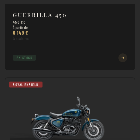
GUERRILLA 450
450 CC
À partir de
6 149 €
5 coloris
EN STOCK
ROYAL ENFIELD