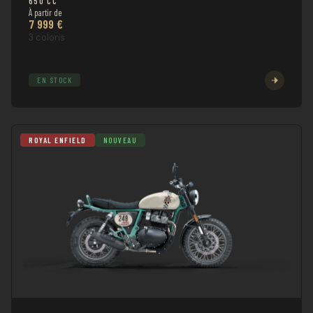
650 CC
À partir de
7 999 €
3 coloris
EN STOCK
ROYAL ENFIELD
NOUVEAU