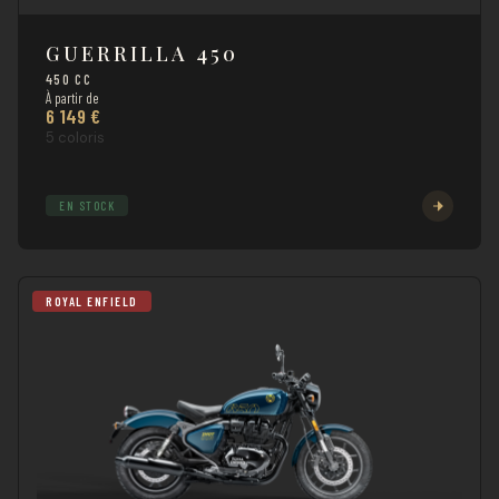
GUERRILLA 450
450 CC
À partir de
6 149 €
5 coloris
EN STOCK
ROYAL ENFIELD