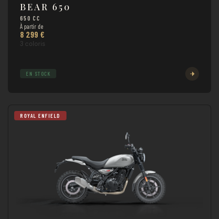
BEAR 650
650 CC
À partir de
8 299 €
3 coloris
EN STOCK
ROYAL ENFIELD