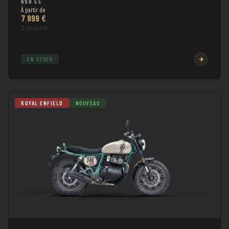
650 CC
À partir de
7 999 €
3 coloris
EN STOCK
ROYAL ENFIELD
NOUVEAU