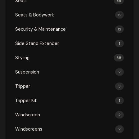
Seats
69
Seats & Bodywork
6
Security & Maintenance
12
Side Stand Extender
1
Styling
68
Suspension
2
Tripper
3
Tripper Kit
1
Windscreen
2
Windscreens
2