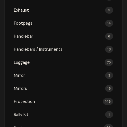
Exhaust
3
Footpegs
14
Handlebar
6
Handlebars / Instruments
18
Luggage
75
Mirror
3
Mirrors
16
Protection
146
Rally Kit
1