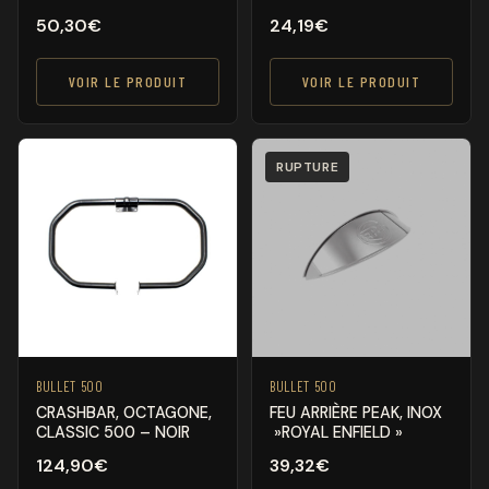
50,30
€
24,19
€
VOIR LE PRODUIT
VOIR LE PRODUIT
RUPTURE
BULLET 500
BULLET 500
CRASHBAR, OCTAGONE,
FEU ARRIÈRE PEAK, INOX
CLASSIC 500 – NOIR
»ROYAL ENFIELD »
124,90
€
39,32
€