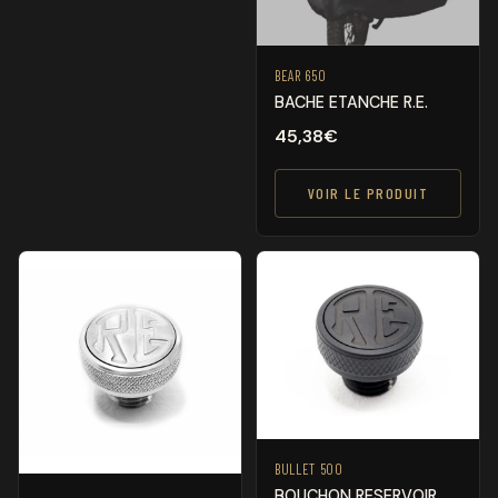
BEAR 650
BACHE ETANCHE R.E.
45,38
€
VOIR LE PRODUIT
BULLET 500
BOUCHON RESERVOIR