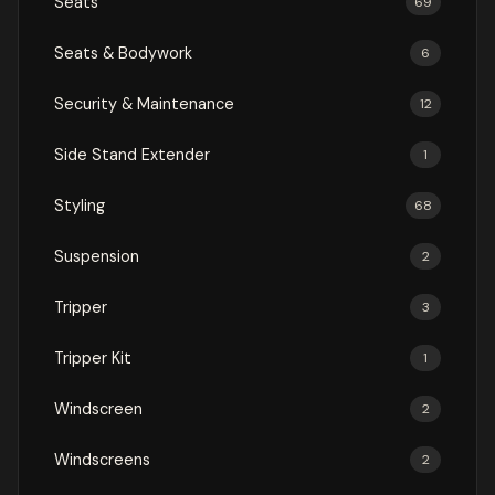
Seats
69
Seats & Bodywork
6
Security & Maintenance
12
Side Stand Extender
1
Styling
68
Suspension
2
Tripper
3
Tripper Kit
1
Windscreen
2
Windscreens
2