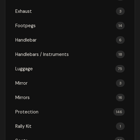
Exhaust
3
Footpegs
14
Handlebar
6
Handlebars / Instruments
18
Luggage
75
Mirror
3
Mirrors
16
Protection
146
Rally Kit
1