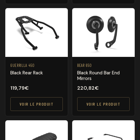
GUERRILLA 450
BEAR 650
Black Rear Rack
Black Round Bar End
Mirrors
119,79
€
220,82
€
VOIR LE PRODUIT
VOIR LE PRODUIT