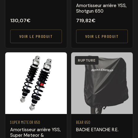
Amortisseur arrière YSS,
Shotgun 650
130,07
€
719,82
€
VOIR LE PRODUIT
VOIR LE PRODUIT
RUPTURE
SUPER METEOR 650
BEAR 650
Amortisseur arrière YSS,
BACHE ETANCHE R.E.
Super Meteor &