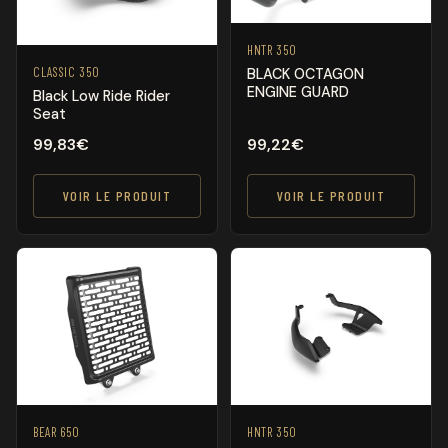
HNTR 350
CLASSIC 350
BLACK OCTAGON
ENGINE GUARD
Black Low Ride Rider
Seat
99,83
€
99,22
€
VOIR LE PRODUIT
VOIR LE PRODUIT
BEAR 650
HNTR 350