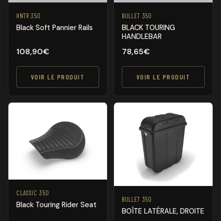
HNTR 350
BULLET 350
Black Soft Pannier Rails
BLACK TOURING
HANDLEBAR
108,90
€
78,65
€
VOIR LE PRODUIT
VOIR LE PRODUIT
CLASSIC 350
BULLET 350
Black Touring Rider Seat
BOÎTE LATÉRALE, DROITE