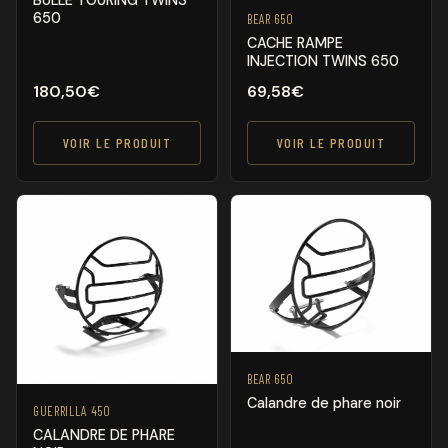
650
BEAR 650
CACHE RAMPE
INJECTION TWINS 650
180,50
€
69,58
€
VOIR LE PRODUIT
VOIR LE PRODUIT
BEAR 650
Calandre de phare noir
GUERRILLA 450
CALANDRE DE PHARE