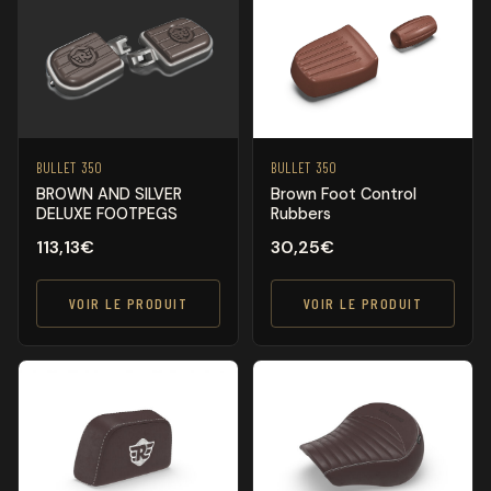
BULLET 350
BULLET 350
BROWN AND SILVER
Brown Foot Control
DELUXE FOOTPEGS
Rubbers
113,13
€
30,25
€
VOIR LE PRODUIT
VOIR LE PRODUIT