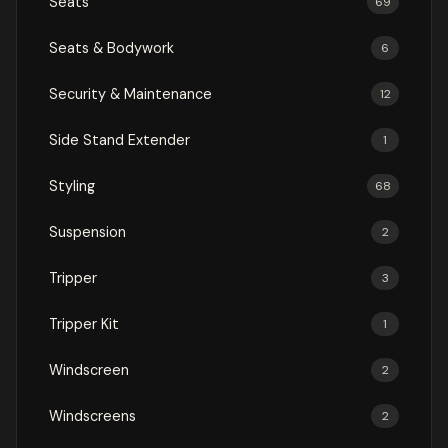
Seats
69
Seats & Bodywork
6
Security & Maintenance
12
Side Stand Extender
1
Styling
68
Suspension
2
Tripper
3
Tripper Kit
1
Windscreen
2
Windscreens
2