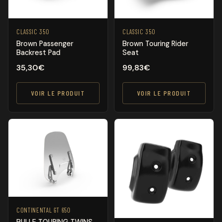
CLASSIC 350
CLASSIC 350
Brown Passenger
Brown Touring Rider
Backrest Pad
Seat
35,30
€
99,83
€
VOIR LE PRODUIT
VOIR LE PRODUIT
CONTINENTAL GT 650
BULLE TOURING TWINS