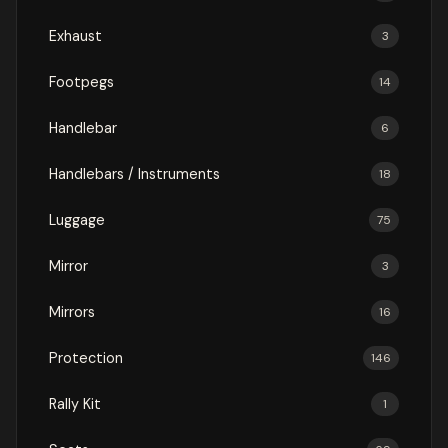
Exhaust
3
Footpegs
14
Handlebar
6
Handlebars / Instruments
18
Luggage
75
Mirror
3
Mirrors
16
Protection
146
Rally Kit
1