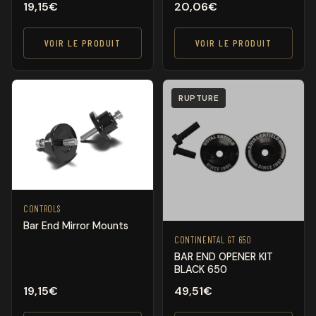
19,15
€
20,06
€
VOIR LE PRODUIT
VOIR LE PRODUIT
RUPTURE
CONTROLS
Bar End Mirror Mounts
CONTINENTAL GT 650
BAR END OPENER KIT
BLACK 650
19,15
€
49,51
€