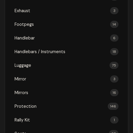
Exhaust
3
Footpegs
14
Handlebar
6
Handlebars / Instruments
18
Luggage
75
Mirror
3
Mirrors
16
Protection
146
Rally Kit
1