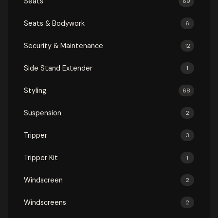
Seats
69
Seats & Bodywork
6
Security & Maintenance
12
Side Stand Extender
1
Styling
68
Suspension
2
Tripper
3
Tripper Kit
1
Windscreen
2
Windscreens
2