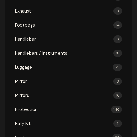
Exhaust
3
Footpegs
14
Handlebar
6
Handlebars / Instruments
18
Luggage
75
Mirror
3
Mirrors
16
Protection
146
Rally Kit
1