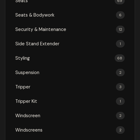
Seats
69
Seats & Bodywork
6
Security & Maintenance
12
Side Stand Extender
1
Styling
68
Suspension
2
Tripper
3
Tripper Kit
1
Windscreen
2
Windscreens
2