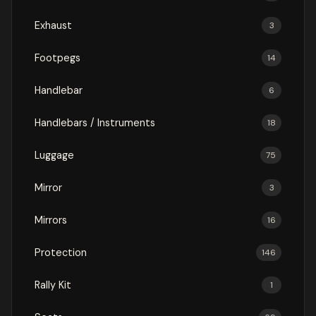
Exhaust
3
Footpegs
14
Handlebar
6
Handlebars / Instruments
18
Luggage
75
Mirror
3
Mirrors
16
Protection
146
Rally Kit
1