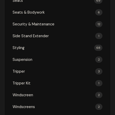
Seats
69
Seats & Bodywork
6
Security & Maintenance
12
Side Stand Extender
1
Styling
68
Suspension
2
Tripper
3
Tripper Kit
1
Windscreen
2
Windscreens
2