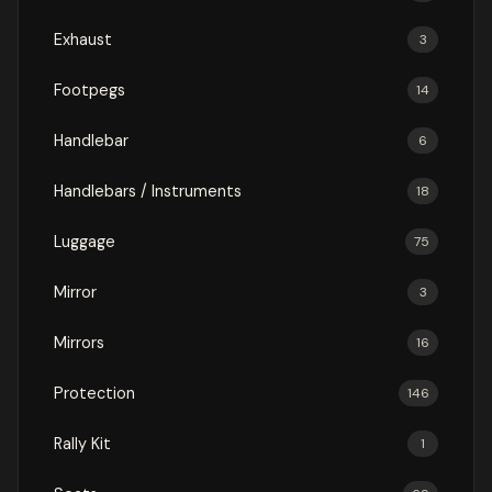
Exhaust
3
Footpegs
14
Handlebar
6
Handlebars / Instruments
18
Luggage
75
Mirror
3
Mirrors
16
Protection
146
Rally Kit
1