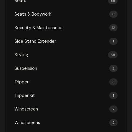
Seats
69
Seats & Bodywork
6
Security & Maintenance
12
Side Stand Extender
1
Styling
68
Suspension
2
Tripper
3
Tripper Kit
1
Windscreen
2
Windscreens
2