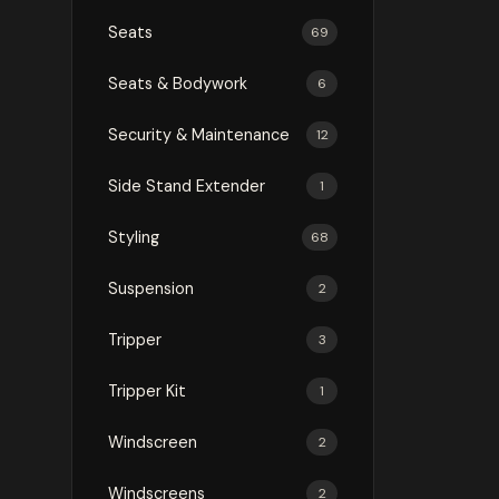
Seats
69
Seats & Bodywork
6
Security & Maintenance
12
Side Stand Extender
1
Styling
68
Suspension
2
Tripper
3
Tripper Kit
1
Windscreen
2
Windscreens
2