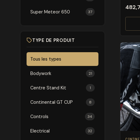
482,
Super Meteor 650
37
TYPE DE PRODUIT
Tous les types
Bodywork
21
Centre Stand Kit
1
Continental GT CUP
8
Controls
34
Electrical
32
CONTINE