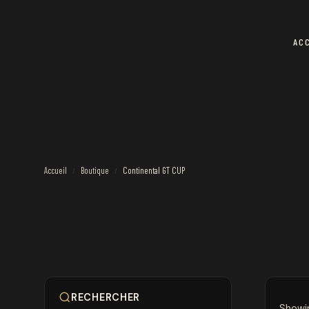
AC
Accueil
Boutique
Continental GT CUP
/
/
RECHERCHER
Showin