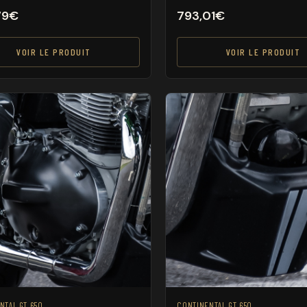
79
€
793,01
€
VOIR LE PRODUIT
VOIR LE PRODUIT
NTAL GT 650
CONTINENTAL GT 650