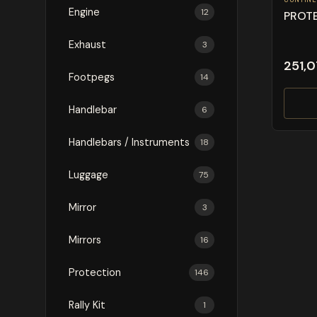
Engine
12
PROT
Exhaust
3
251,0
Footpegs
14
Handlebar
6
Handlebars / Instruments
18
Luggage
75
Mirror
3
Mirrors
16
Protection
146
Rally Kit
1