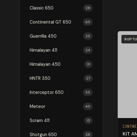
Classic 650
28
Continental GT 650
65
Guerrilla 450
25
RUPTU
Himalayan 411
24
Himalayan 450
31
HNTR 350
27
Interceptor 650
55
Meteor
45
Scram 411
15
CONTINE
KIT A
Shotgun 650
28