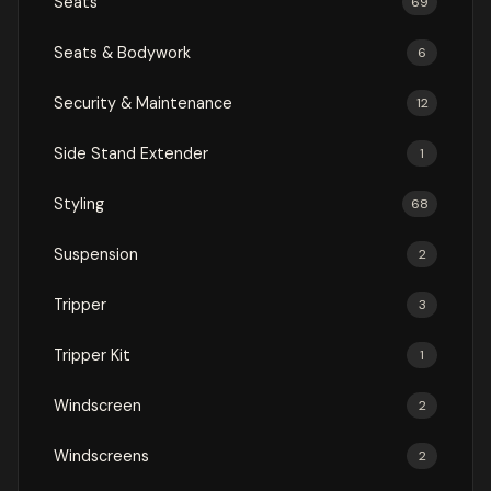
Seats
69
Seats & Bodywork
6
Security & Maintenance
12
Side Stand Extender
1
Styling
68
Suspension
2
Tripper
3
Tripper Kit
1
Windscreen
2
Windscreens
2