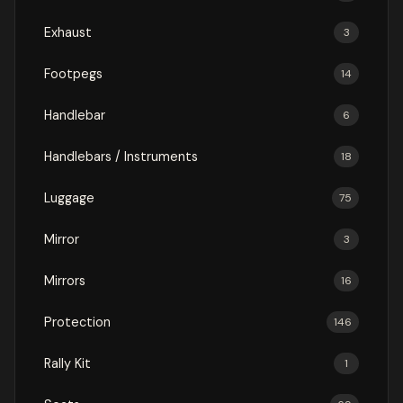
Exhaust
3
Footpegs
14
Handlebar
6
Handlebars / Instruments
18
Luggage
75
Mirror
3
Mirrors
16
Protection
146
Rally Kit
1