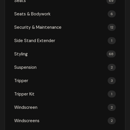
Seats
69
Seats & Bodywork
6
Security & Maintenance
12
Side Stand Extender
1
Styling
68
Suspension
2
Tripper
3
Tripper Kit
1
Windscreen
2
Windscreens
2