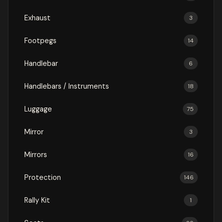
Exhaust
3
Footpegs
14
Handlebar
6
Handlebars / Instruments
18
Luggage
75
Mirror
3
Mirrors
16
Protection
146
Rally Kit
1