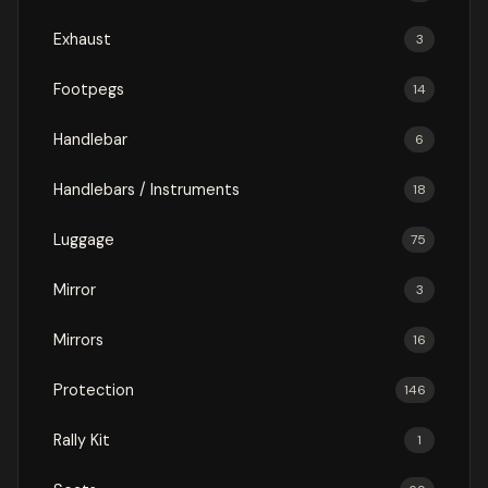
Exhaust
3
Footpegs
14
Handlebar
6
Handlebars / Instruments
18
Luggage
75
Mirror
3
Mirrors
16
Protection
146
Rally Kit
1