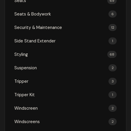
Seats
69
Seats & Bodywork
6
Security & Maintenance
12
Side Stand Extender
1
Styling
68
Suspension
2
Tripper
3
Tripper Kit
1
Windscreen
2
Windscreens
2