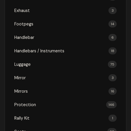
Exhaust
3
Footpegs
14
Handlebar
6
Handlebars / Instruments
18
Luggage
75
Mirror
3
Mirrors
16
Protection
146
Rally Kit
1