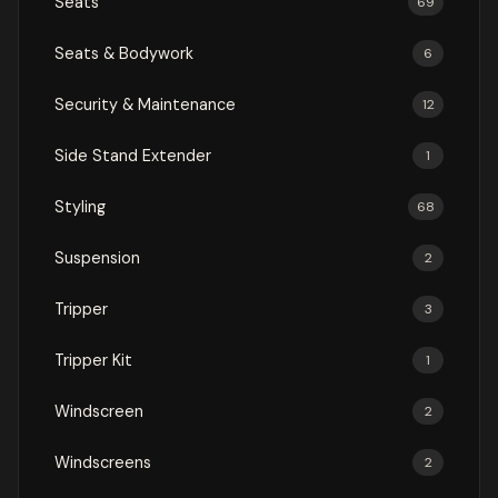
Seats
69
Seats & Bodywork
6
Security & Maintenance
12
Side Stand Extender
1
Styling
68
Suspension
2
Tripper
3
Tripper Kit
1
Windscreen
2
Windscreens
2