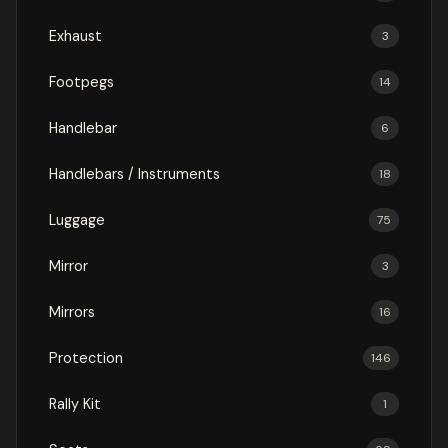
Exhaust
3
Footpegs
14
Handlebar
6
Handlebars / Instruments
18
Luggage
75
Mirror
3
Mirrors
16
Protection
146
Rally Kit
1