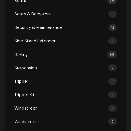
Seats
69
Seats & Bodywork
6
Security & Maintenance
12
Side Stand Extender
1
Styling
68
Suspension
2
Tripper
3
Tripper Kit
1
Windscreen
2
Windscreens
2