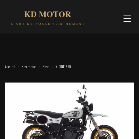
Accueil
Nos motos
Mash
X-RIDE 650
/
/
/