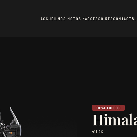
ACCUEIL
NOS MOTOS
ACCESSOIRES
CONTACT
B
ROYAL ENFIELD
Himala
411 CC