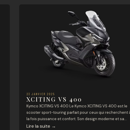
forts : ✅ Grande […]
23 JANVIER 2025
XCITING VS 400
Kymco XCITING VS 400 Le Kymco XCITING VS 400 est le
scooter sport-touring parfait pour ceux qui recherchent 
la fois puissance et confort. Son design moderne et sa
motorisation performante en font un modèle polyvalent
Lire la suite
→