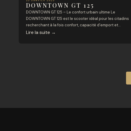
DOWNTOWN GT 125
DOWNTOWN GT 125 – Le confort urbain ultime Le
DOWNTOWN GT 125 est le scooter idéal pour les citadins
recherchant à la fois confort, capacité d’emport et
sécurité. Conçu pour les trajets quotidiens et les
Lire la suite
→
escapades spontanées, il offre un espace généreux et un
équipement de haute technologie pour une expérience d
conduite exceptionnelle. Caractéristiques […]