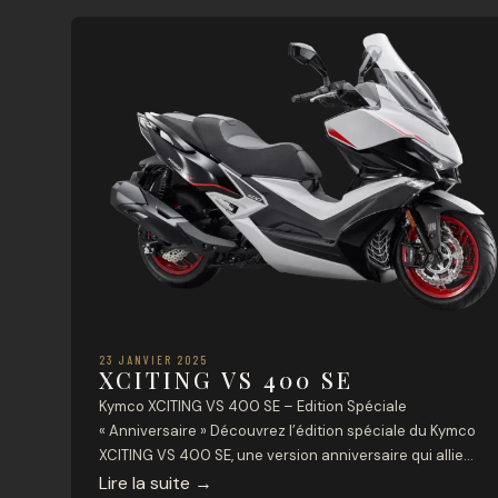
23 JANVIER 2025
XCITING VS 400 SE
Kymco XCITING VS 400 SE – Edition Spéciale
« Anniversaire » Découvrez l’édition spéciale du Kymco
XCITING VS 400 SE, une version anniversaire qui allie
performance et style. Avec son coloris exclusif bi-ton
Lire la suite
→