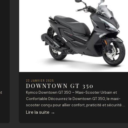
23 JANVIER 2025
DOWNTOWN GT 350
nt
Kymco Downtown GT 350 – Maxi-Scooter Urbain et
Confortable Découvrez le Downtown GT 350, le maxi-
scooter conçu pour allier confort, praticité et sécurité.
Avec son grand espace de rangement, son design sportif
Lire la suite
→
et ses équipements haut de gamme, il est le compagnon
idéal pour vos trajets quotidiens et vos escapades. Point