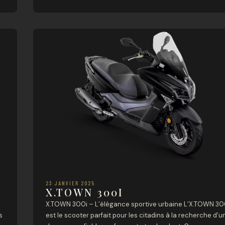
adapté à tous les types de trajets, des déplacements
quotidiens aux longues escapades. Avec son moteur
s
monocylindre de 399 […]
23 JANVIER 2025
X.TOWN 300I
X.TOWN 300i – L’élégance sportive urbaine L’X.TOWN 30
s
est le scooter parfait pour les citadins à la recherche d’u