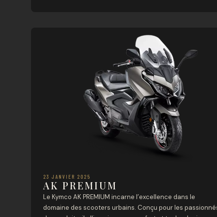
Blanc/Noir, ce scooter sport-touring se distingue sur la
route tout en offrant des caractéristiques de conduite
exceptionnelles. Son moteur puissant et ses équipement
de […]
23 JANVIER 2025
AK PREMIUM
Le Kymco AK PREMIUM incarne l’excellence dans le
domaine des scooters urbains. Conçu pour les passionné