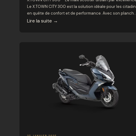
Le X.TOWN CITY 300 est la solution idéale pour les citadin
en quête de confort et de performance. Avec son planche
plat pratique et sa maniabilité, ce scooter GT urbain est
Lire la suite
→
conçu pour faciliter vos déplacements quotidiens, en
offrant une conduite fluide et agréable. Caractéristiques
[…]
23 JANVIER 2025