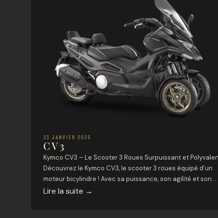
23 JANVIER 2025
CV3
Kymco CV3 – Le Scooter 3 Roues Surpuissant et Polyvale
Découvrez le Kymco CV3, le scooter 3 roues équipé d’un
moteur bicylindre ! Avec sa puissance, son agilité et son
design sportif, il redéfinit les standards de la mobilité
Lire la suite
→
urbaine et extra-urbaine. Puissance et Performance ✅
Moteur bicylindre 550 cm³ – 51 cv à 7500 […]