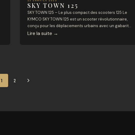
SKY TOWN 125
SKY TOWN 125 – Le plus compact des scooters 125 Le
KYMCO SKY TOWN 125 est un scooter révolutionnaire,
conçu pour les déplacements urbains avec un gabarit
compact et une motorisation « Green Power » performant
Lire la suite
→
Il allie efficacité, économie de carburant et confort de
e
conduite, parfait pour ceux qui cherchent un véhicule
souple et pratique en […]
1
2
SUIVANT