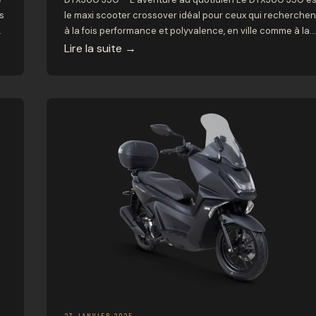
s
le maxi scooter crossover idéal pour ceux qui recherchen
r
à la fois performance et polyvalence, en ville comme à la
campagne. Conçu pour les aventuriers modernes, ce
Lire la suite
→
scooter saura vous accompagner dans toutes vos
escapades avec style et confort. Caractéristiques
techniques Motorisation 🔹 Type : […]
23 JANVIER 2025