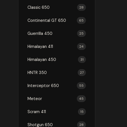
Classic 650
28
Continental GT 650
65
Guerrilla 450
25
Himalayan 411
24
Himalayan 450
31
HNTR 350
27
Interceptor 650
55
Meteor
45
Scram 411
15
Shotgun 650
28