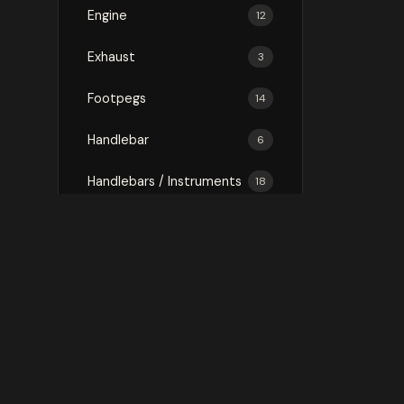
Engine
12
Exhaust
3
Footpegs
14
Handlebar
6
Handlebars / Instruments
18
Luggage
75
Mirror
3
Mirrors
16
Protection
146
Rally Kit
1