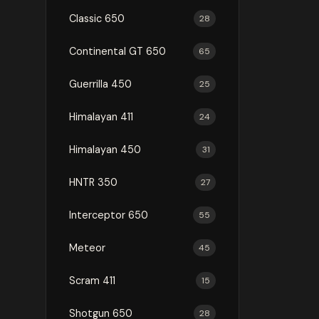
Classic 650
28
Continental GT 650
65
Guerrilla 450
25
Himalayan 411
24
Himalayan 450
31
HNTR 350
27
Interceptor 650
55
Meteor
45
Scram 411
15
Shotgun 650
28