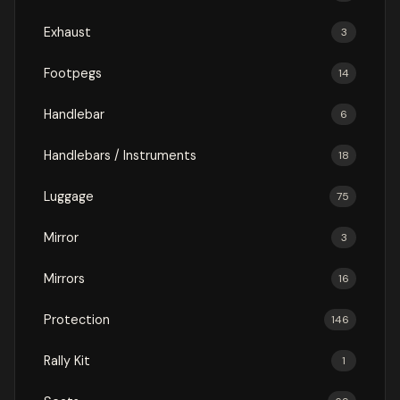
Exhaust
3
Footpegs
14
Handlebar
6
Handlebars / Instruments
18
Luggage
75
Mirror
3
Mirrors
16
Protection
146
Rally Kit
1