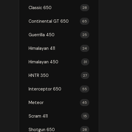
Classic 650
28
Continental GT 650
65
Guerrilla 450
25
Himalayan 411
24
Himalayan 450
31
HNTR 350
27
Interceptor 650
55
Meteor
45
Scram 411
15
Shotgun 650
28