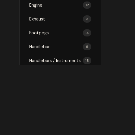
Engine
12
Exhaust
3
Footpegs
14
Handlebar
6
Handlebars / Instruments
18
Luggage
75
Mirror
3
Mirrors
16
Protection
146
Rally Kit
1