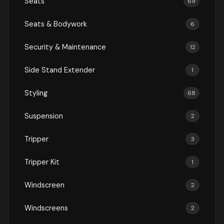
Seats
69
Seats & Bodywork
6
Security & Maintenance
12
Side Stand Extender
1
Styling
68
Suspension
2
Tripper
3
Tripper Kit
1
Windscreen
2
Windscreens
2