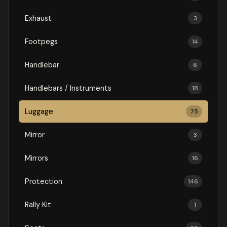
Exhaust
3
Footpegs
14
Handlebar
6
Handlebars / Instruments
18
Luggage
75
Mirror
3
Mirrors
16
Protection
146
Rally Kit
1