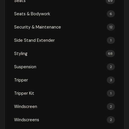
Seats
69
Seats & Bodywork
6
Security & Maintenance
12
Side Stand Extender
1
Styling
68
Suspension
2
Tripper
3
Tripper Kit
1
Windscreen
2
Windscreens
2