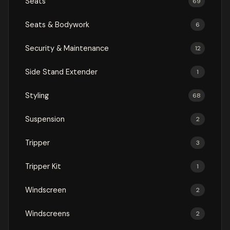
Seats
69
Seats & Bodywork
6
Security & Maintenance
12
Side Stand Extender
1
Styling
68
Suspension
2
Tripper
3
Tripper Kit
1
Windscreen
2
Windscreens
2