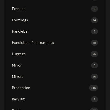
Exhaust
3
Footpegs
14
Handlebar
6
Handlebars / Instruments
18
Luggage
75
Mirror
3
Mirrors
16
Protection
146
Rally Kit
1