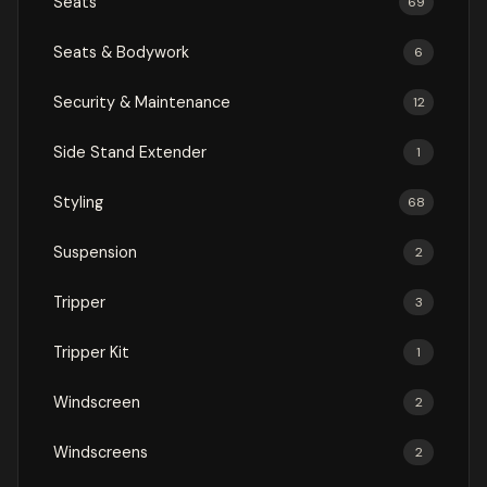
Seats
69
Seats & Bodywork
6
Security & Maintenance
12
Side Stand Extender
1
Styling
68
Suspension
2
Tripper
3
Tripper Kit
1
Windscreen
2
Windscreens
2