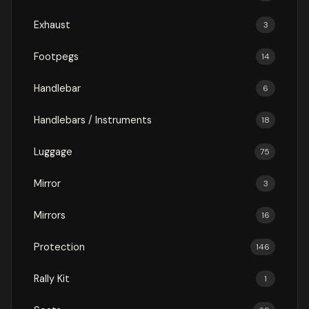
Exhaust
3
Footpegs
14
Handlebar
6
Handlebars / Instruments
18
Luggage
75
Mirror
3
Mirrors
16
Protection
146
Rally Kit
1