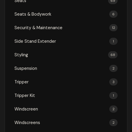
Seats
69
Seats & Bodywork
6
Security & Maintenance
12
Side Stand Extender
1
Styling
68
Suspension
2
Tripper
3
Tripper Kit
1
Windscreen
2
Windscreens
2