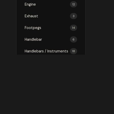
Engine
12
Exhaust
3
Footpegs
14
Handlebar
6
Handlebars / Instruments
18
Luggage
75
Mirror
3
Mirrors
16
Protection
146
Rally Kit
1