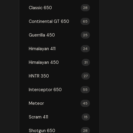
Classic 650
28
Continental GT 650
65
Guerrilla 450
25
Himalayan 411
24
Himalayan 450
31
HNTR 350
27
Interceptor 650
55
Meteor
45
Scram 411
15
Shotgun 650
28