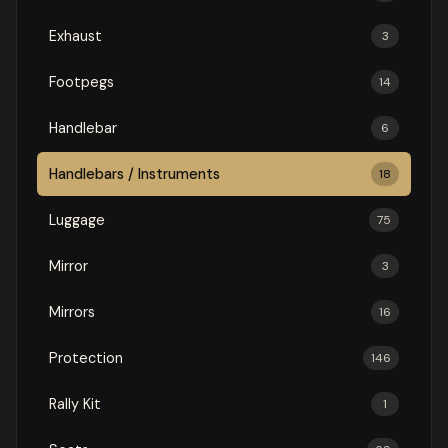
Exhaust
3
Footpegs
14
Handlebar
6
Handlebars / Instruments
18
Luggage
75
Mirror
3
Mirrors
16
Protection
146
Rally Kit
1