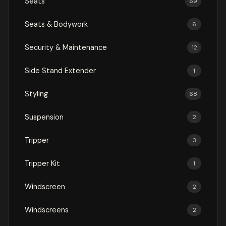
Seats
69
Seats & Bodywork
6
Security & Maintenance
12
Side Stand Extender
1
Styling
68
Suspension
2
Tripper
3
Tripper Kit
1
Windscreen
2
Windscreens
2