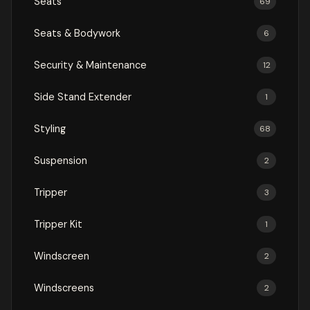
Seats
69
Seats & Bodywork
6
Security & Maintenance
12
Side Stand Extender
1
Styling
68
Suspension
2
Tripper
3
Tripper Kit
1
Windscreen
2
Windscreens
2