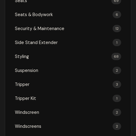
Seats
69
Seats & Bodywork
6
Security & Maintenance
12
Side Stand Extender
1
Styling
68
Suspension
2
Tripper
3
Tripper Kit
1
Windscreen
2
Windscreens
2