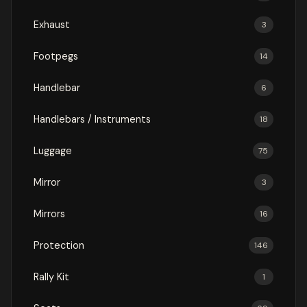
Exhaust
3
Footpegs
14
Handlebar
6
Handlebars / Instruments
18
Luggage
75
Mirror
3
Mirrors
16
Protection
146
Rally Kit
1