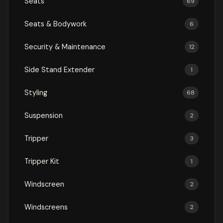
Seats
69
Seats & Bodywork
6
Security & Maintenance
12
Side Stand Extender
1
Styling
68
Suspension
2
Tripper
3
Tripper Kit
1
Windscreen
2
Windscreens
2