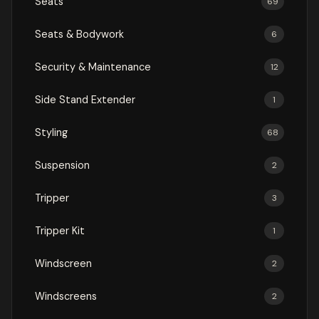
Seats
69
Seats & Bodywork
6
Security & Maintenance
12
Side Stand Extender
1
Styling
68
Suspension
2
Tripper
3
Tripper Kit
1
Windscreen
2
Windscreens
2