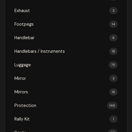
Exhaust
3
Footpegs
14
Handlebar
6
Handlebars / Instruments
18
Luggage
75
Mirror
3
Mirrors
16
Protection
146
Rally Kit
1