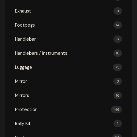
Exhaust
3
Footpegs
14
Handlebar
6
Handlebars / Instruments
18
Luggage
75
Mirror
3
Mirrors
16
Protection
146
Rally Kit
1