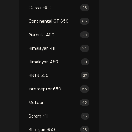
Classic 650
28
Continental GT 650
65
Guerrilla 450
25
Himalayan 411
24
Himalayan 450
31
HNTR 350
27
Interceptor 650
55
Meteor
45
Scram 411
15
Shotgun 650
28