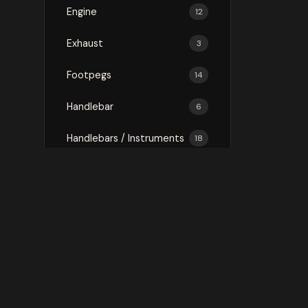
Engine
12
Exhaust
3
Footpegs
14
Handlebar
6
Handlebars / Instruments
18
Luggage
75
Mirror
3
Mirrors
16
Protection
146
Rally Kit
1