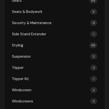
Seats
69
Seats & Bodywork
6
Security & Maintenance
12
Side Stand Extender
1
Styling
68
Suspension
2
Tripper
3
Tripper Kit
1
Windscreen
2
Windscreens
2