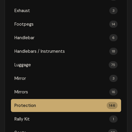
Exhaust
3
Footpegs
14
Handlebar
6
Handlebars / Instruments
18
Luggage
75
Mirror
3
Mirrors
16
Protection
146
Rally Kit
1