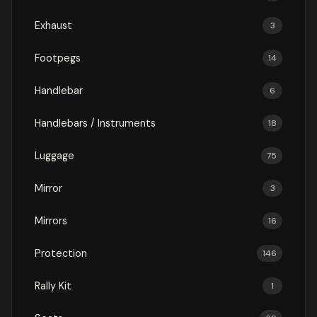
Exhaust
3
Footpegs
14
Handlebar
6
Handlebars / Instruments
18
Luggage
75
Mirror
3
Mirrors
16
Protection
146
Rally Kit
1