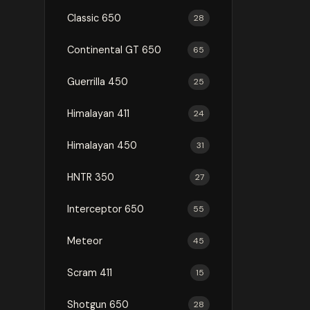
Classic 650
28
Continental GT 650
65
Guerrilla 450
25
Himalayan 411
24
Himalayan 450
31
HNTR 350
27
Interceptor 650
55
Meteor
45
Scram 411
15
Shotgun 650
28