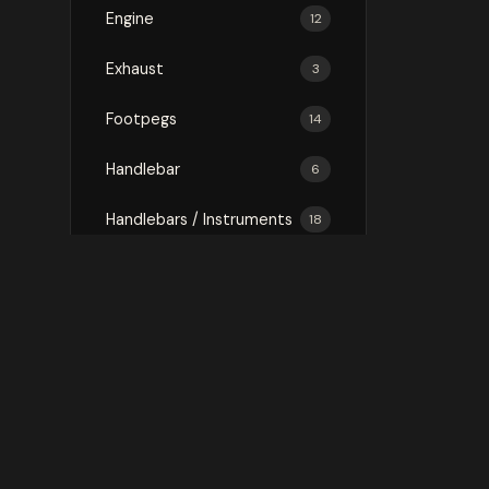
Engine
12
Exhaust
3
Footpegs
14
Handlebar
6
Handlebars / Instruments
18
Luggage
75
Mirror
3
Mirrors
16
Protection
146
Rally Kit
1