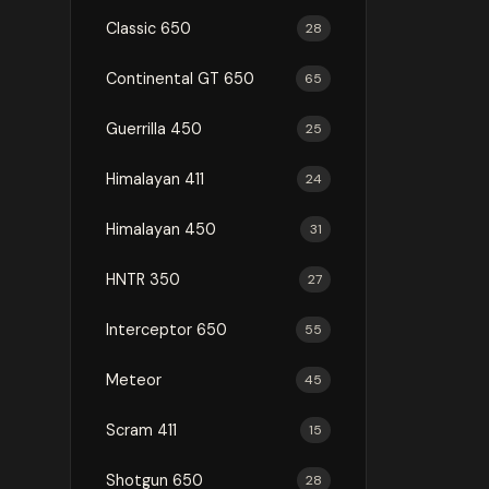
Classic 650
28
Continental GT 650
65
Guerrilla 450
25
Himalayan 411
24
Himalayan 450
31
HNTR 350
27
Interceptor 650
55
Meteor
45
Scram 411
15
Shotgun 650
28